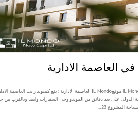
RFCO في العاصمة الادارية الجديدة من شركة IL Mondo موقعIL Mondo العاصمة الادارية : يقع كمبوند رايت العاصمة الا
 الدولي علي بعد دقائق من الموندو وحي السفارات وايضا وبالقرب من ح