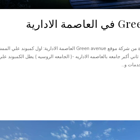
ة الادارية
Green avenue NJD فى العاصمة الادارية الجديدة من شركة موقع Green avenue العاصمة الادارية: اول كمبوند عل
ثاني أكبر جامعه بالعاصمه الاداريه -( الجامعه الروسيه ) يطل الكمبوند علي