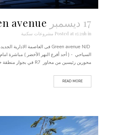
17 ديسمبر
Green avenue في العاصم
in
Posted at 15:29h
مشروعات سكنية
السياحي - ( أحد أفرع النهر الأخضر ) مباشرة امام 
محورين رئيسين من محاور R7 في بجوار منطقة خدمات و...
READ MORE