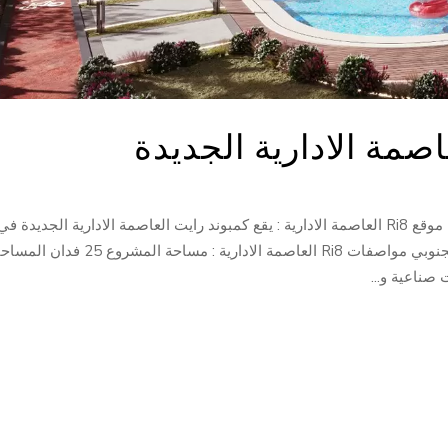
ERG في العاصمة الادارية الجديدة من شركة Ri8 موقع Ri8 العاصمة الادارية : يقع كمبوند رايت العاصمة الادارية الجديدة في
الحي السكني الثامن بإطلالة علي محور بن زايد الجنوبي مواصفات Ri8 العاصمة الادارية : مساحة المشر