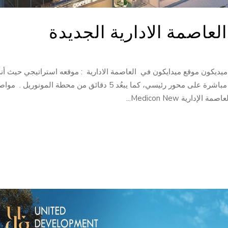
لعاصمة الادارية الجديدة
ميديكون موقع ميدايكون في العاصمة الادارية : موقعه استراتيجي حيث أنه
المول الطبي الوحيد بالمنطقة السكنية R7، ويطل مباشرة على محور رئيسي، كما يبعُد 5 دقائق من محطة المونو
رية Medicon New...