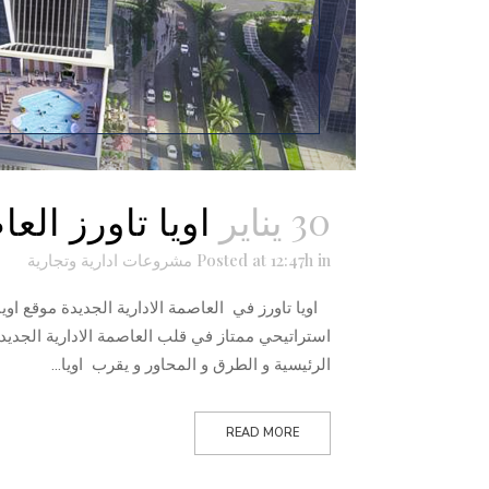
30 يناير
اويا تاورز الع
in
Posted at 12:47h
مشروعات ادارية وتجارية
اويا تاورز في العاصمة الادارية الجديدة موقع اويا 
استراتيحي ممتاز في قلب العاصمة الادارية الجدي
الرئيسية و الطرق و المحاور و يقرب اويا...
READ MORE