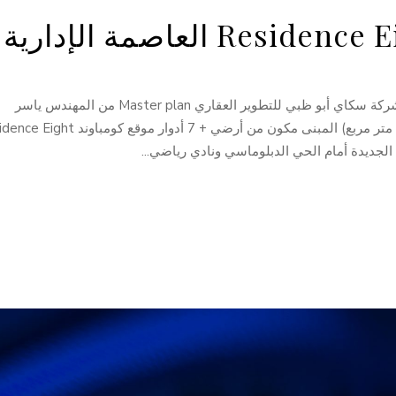
كومباوند Residence Eight العاصمة الإدارية من شركة سكاي أبو ظبي للتطوير العقاري Master plan من المهندس ياسر
البلتاجي الكومبوند على مساحة 23 فدان (18 ألف متر مربع) المبنى مكون من أرضي + 7 أدوار مو