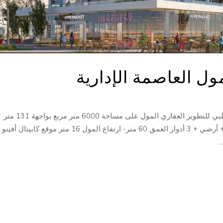
مول العاصمة الإدارية
كابيتال أفينو مول العاصمة الإدارية من شركة أبو ظبي للتطوير العقاري المول على مساحة 6000 متر مربع بواجهة 131 متر
مباشرة على حي السفارات مكون من 2 بيزمانت + أرضي + 3 أدوار العمق 60 متر- ارتفاع المول 16 متر موقع