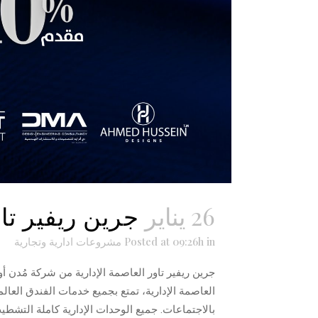
26 يناير
جرين ريفير تاو
in
Posted at 09:26h
مشروعات ادارية وتجارية
جرين ريفير تاور العاصمة الإدارية من شركة مُدن 
بالاجتماعات. جميع الوحدات الإدارية كاملة التشطيب