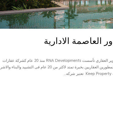
ور العاصمة الادارية
تريتون تاور العاصمة الإدارية من شركة RNA للتطوير العقاري تأسست RNA Developments منذ 20 عام كشركة عقارات
وإدارة، هى شراكة مصرية سعودية لمجموعة من المطورين العقاريين بخبرة تمتد لاكثر من 20 عام فى التشييد والبنا
.