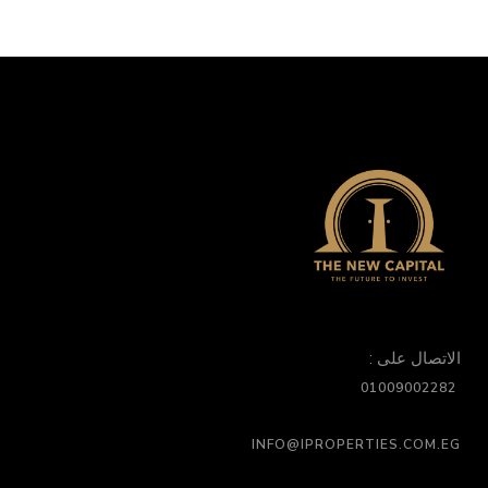
الاتصال على :
01009002282
INFO@IPROPERTIES.COM.EG