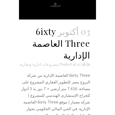
03 أكتوبر
6ixty
Three العاصمة
الإدارية
in
Posted at 12:51h
مشروعات ادارية وتجارية
6ixty Three العاصمة الإدارية من شركة
البروج مصر للتطوير العقاري المشروع على
مساحة: 7.416 متر أرضي + 7 دور به 3 أدوار
للجراج الإستشارى الهندسي للمشروع (
شركه معمار ) موقع 6ixty Three العاصمة
الإدارية: في الحي المالي الحكومي بجوار