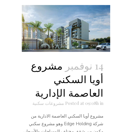
14 نوفمبر
مشروع
أويا السكني
العاصمة الإدارية
in
Posted at 09:08h
مشروعات سكنية
مشروع أويا السكني العاصمة الادارية من
شركة Edge Holding وهو مشروع سكني
مكون من شقق مختلف المساحات والأسعار،