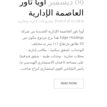
09 ديسمبر
أويا تاور
العاصمة الإدارية
in
Posted at 10:55h
مشروعات ادارية وتجارية
أويا تاور العاصمة الإدارية الجديدة من شركة
Edge Holdings هذا برج مزدوج مكون من
30 طابق بارتفاع ١١١ متر به مختلف
الوحدات: (شقق سكنية - مكاتب إدارية -
محلات تجارية - وحدات طبية - شقق فندقية)
على مساحة 6 فدان الاستشاري الهندسي م/
ياسر البلتاجي اقوي استشاري ابراج صاحب...
READ MORE