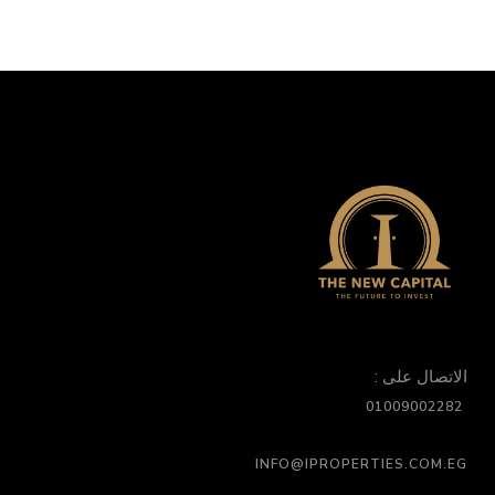
الاتصال على :
01009002282
INFO@IPROPERTIES.COM.EG