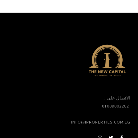
الاتصال على :
01009002282
INFO@IPROPERTIES.COM.EG