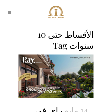
الأقساط حتى 10
سنوات Tag
14 مايو
راي في