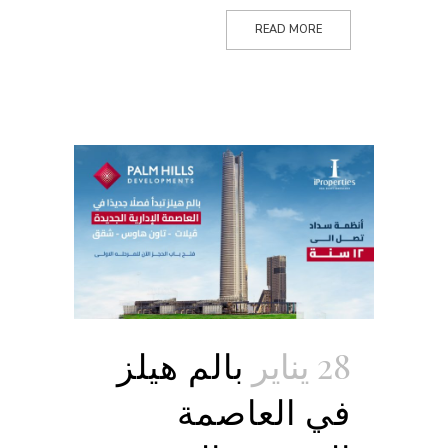
READ MORE
28 يناير
بالم هيلز
في العاصمة