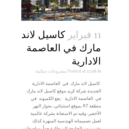
11 فبراير
كاسيل لاند
مارك في العاصمة
الادارية
in
Posted at 17:11h
مشروعات سكنية
كاسيل لاند مارك في العاصمة الادارية
الجديدة شركة كريد موقع كاسيل لاند مارك
في العاصمة الادارية : يقع الكمبوند في
منطقة R7 بموقع استثنائي، بجوار النهر
الأخضر، وفيه تم الاستعانة بشركة عالمية
لعمل تصميماته الهندسية المبهرة كذلك
يقترب من الجامعة البريطانية جداً مواصفات