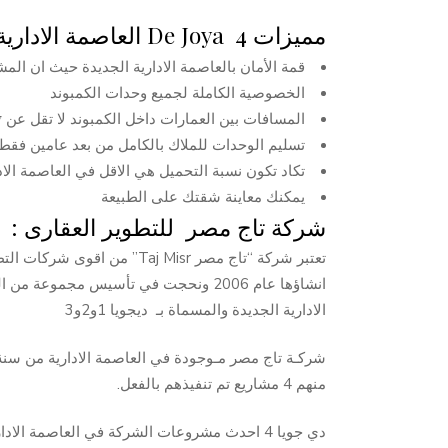
مميزات De Joya 4 العاصمة الادارية الجديدة :
قمة الأمان بالعاصمة الادارية الجديدة حيث ان ا
الخصوصية الكاملة لجميع وحدات الكمبوند
المسافات بين العمارات داخل الكمبوند لا تقل عن 37 متر وتصل الى 40 متر. حيث تعتبر غير مجروحة اطلاقا
تسليم الوحدات للملاك بالكامل من بعد عامين فقط 
تكاد تكون نسبة التحميل هي الاقل في العاصمة الادارية الجدي
يمكنك معاينة شقتك على الطبيعة
شركة تاج مصر للتطوير العقارى :
تعتبر شركة “تاج مصر aj Misr
انشاؤها عام 2006 ونحجت في تأسيس مجمو
الادارية الجديدة والمسماة بـ ديجويا 1و2و3
شركـة تاج مصر مـوجودة في العاصمة الادارية من سنة 2020 قدرت في الفترة دي يبقي عندها 5 مشار
منهم 4 مشاريع تم تنفيذهم بالفعل.
دي جويا 4 احدث مشروعات الشركة في العاصمة الادارية