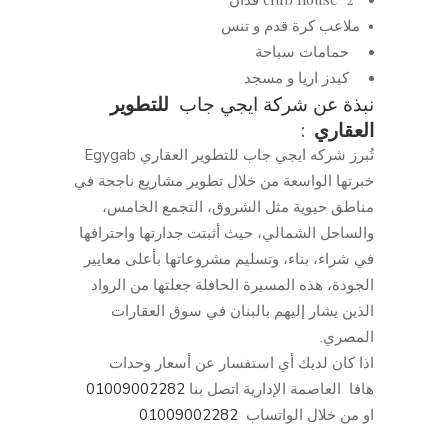
• ملاعب كرة قدم و تنس
حمامات سباحة
كيدز اريا و مسجد
نبذة عن شركة ايجي جاب
للتطوير
العقاري
:
تُبرز شركه ايجي جاب للتطوير العقاري Egygab
خبرتها الواسعة من خلال تطوير مشاريع ناجحة في
مناطق حيوية مثل الشروق، التجمع الخامس،
والساحل الشمالي، حيث أثبتت جدارتها واحترافها
في شراء، بناء، وتسليم مشروعاتها بأعلى معايير
الجودة، هذه المسيرة الحافلة جعلتها من الرواد
الذين يشار إليهم بالبنان في سوق العقارات
المصري.
اذا كان لديك أي استفسار عن أسعار وحدات
هافا العاصمة الإدارية اتصل بنا
01009002282
او من خلال الواتساب
01009002282