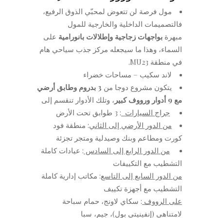
مول فرصة لن تتعوض لمحبّي الذوق الرفيع،
فالتصميمات الداخلية والخارجية للمول
مبهرة
بواجهات زجاجية
وإطلالات بانورامية
على
السماء، وهذا ما سيجعله مركز جذب سياحي هام
في منطقة MU23.
لاند سكيب – مساحات خضراء
يتكون مشروع دوجا من
3 بدروم وطابق أرضي
مع 9 أدوار ورووف كبير
، وتلك الأدوار تنقسم إلى
جراج السيارات
: 3 طوابق تحت الأرض
من الدور الأرضي إلى الثاني
: منطقة فود
كورت ومطاعم وبنك وصيدلية ومتجر تجزئة
من الدور الرابع إلى السادس
: عيادات كاملة
التشطيب مع التكييفات
من الدور السابع إلى التاسع
: مكاتب إدارية كاملة
التشطيب مع أجهزة تكييف
على الرووف
: سكاي لاونج، حمام سباحة
لامتناهي (إنفينيتي بول)، جيم، سبا